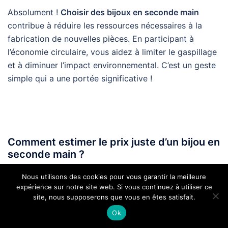
Absolument !
Choisir des bijoux en seconde main
contribue à réduire les ressources nécessaires à la
fabrication de nouvelles pièces. En participant à
l’économie circulaire, vous aidez à limiter le gaspillage
et à diminuer l’impact environnemental. C’est un geste
simple qui a une portée significative !
Comment estimer le prix juste d’un bijou en
seconde main ?
Nous utilisons des cookies pour vous garantir la meilleure
Pour évaluer le prix d’un bijou, différenciez les facteurs
expérience sur notre site web. Si vous continuez à utiliser ce
site, nous supposerons que vous en êtes satisfait.
influents, comme l’état, la provenance et la marque.
Comparer les prix
sur différentes plateformes peut
Ok
également vous aider à éviter un achat impulsif.