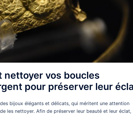
 nettoyer vos boucles
rgent pour préserver leur écl
des bijoux élégants et délicats, qui méritent une attention
t de les nettoyer. Afin de préserver leur beauté et leur éclat,