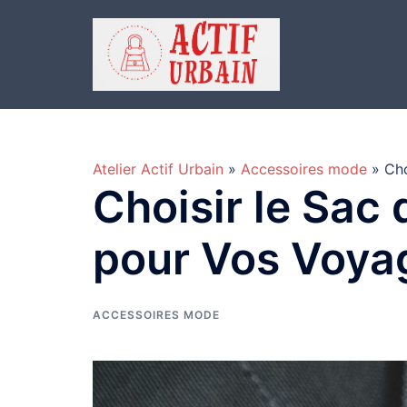
Aller
au
contenu
Atelier Actif Urbain
»
Accessoires mode
» Cho
Choisir le Sac 
pour Vos Voya
ACCESSOIRES MODE